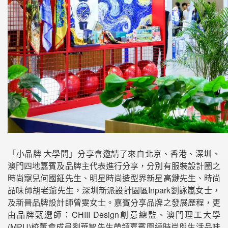
「小品牌 大學問」分享會邀請了來自北京、香港、深圳、
澳門四地嘉賓及品牌主代表進行分享，分別有服裝設計圈之
時尚寵兒何國鉦先生、明星時尚造型界新星高鍵先生、時尚
品味師胡老爺先生，深圳新派設計園區Inpark劉詠嵐女士，
及新晉品牌設計師曾雯女士。嘉賓分享品牌之發展歷程，更
由品牌甄選師：CHIII Design創意總監、澳門理工大學
(MPU)校董會成員劉華智先生帶領嘉賓圍繞時尚與生活品味