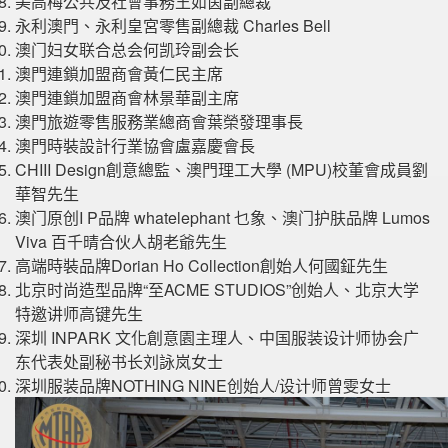
美高梅公共及社會事務王如茵副總裁
永利澳門、永利皇宮零售副總裁 Charles Bell
澳门妇女联合总会何凯玲副会长
澳門連鎖加盟商會黃仁民主席
澳門連鎖加盟商會林景華副主席
澳門旅遊零售服務業總商會葉榮發理事長
澳門時裝設計行業協會盧嘉慶會長
CHIII Design創意總監、澳門理工大學 (MPU)校董會成員劉
華智先生
澳门原创I P品牌 whatelephant 乜象、澳门护肤品牌 Lumos
Viva 百千晴合伙人胡老爺先生
高端時裝品牌Dorian Ho Collection創始人何國鉦先生
北京时尚造型品牌“至ACME STUDIOS”创始人、北京大学
特邀讲师高键先生
深圳 INPARK 文化創意園主理人、中国服装设计师协会广
东代表处副秘书长刘詠岚女士
深圳服装品牌NOTHING NINE创始人/设计师曾雯女士