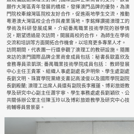
願作大灣區青年發展的橋樑，發揮澳門品牌的優勢，為澳
門院校牽線灣區院校友好合作，促進兩地學生交流，推動
粵港澳大灣區校企合作與產業落地。李銘輝讚揚澳理工的
學術及科研發展成果，介紹番禺職業技術學院的辦學情
況，期望透過是次訪問，開展兩校的合作， 為師生在學術
交流和培訓等方面開拓合作機會，以培育更多專業人才。
訪問期間，代表團一行還參觀了澳理工的教研設施。隨團
來訪的澳門國際品牌企業商會成員包括：秘書長歐嘉欣及
會務專員梁凱琪; 番禺職業技術學院成員包括： 教師發展
中心主任王貴軍、組織人事處副處長尹明柴、學生處副處
長劉文明、珠寶學院黨總支書記高淩俊以及國際學院副院
長劉殿蘭; 澳理工出席人員還有副院長李雁蓮、博彩旅遊教
學及研究中心副主任蕭宇寧、學生事務處處長劉穎欣、公
共關係辦公室主任陳玉玲以及博彩旅遊教學及研究中心技
術輔導員曾景豪。